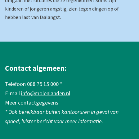
omgaan met situaties die ze tegenkomen. Soms zijn
kinderen of jongeren angstig, zien tegen dingen op of
hebben last van faalangst.
A
l
g
Contact algemeen:
e
Telefoon 088 75 15 000 *
m
E-mail
info@molenlanden.nl
e
Meer
contactgegevens
n
* Ook bereikbaar buiten kantooruren in geval van
e
spoed, luister bericht voor meer informatie.
i