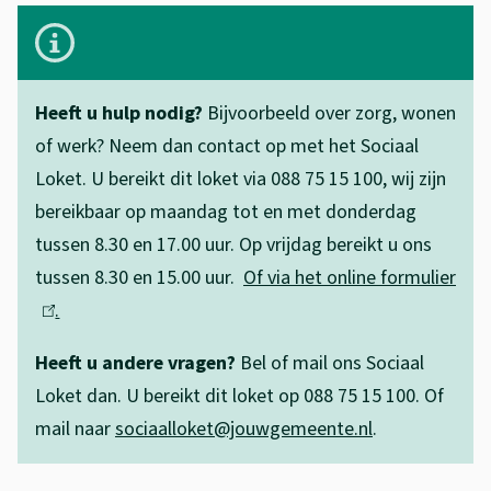
s
u
B
i
e
l
s
l
p
Heeft u hulp nodig?
Bijvoorbeeld over zorg, wonen
t
a
e
of werk? Neem dan contact op met het Sociaal
e
n
Loket. U bereikt dit loket via 088 75 15 100, wij zijn
n
n
g
bereikbaar op maandag tot en met donderdag
t
o
tussen 8.30 en 17.00 uur. Op vrijdag bereikt u ons
r
i
n
tussen 8.30 en 15.00 uur.
Of via het online formulier
(
i
e
.
l
d
j
i
e
k
Heeft u andere vragen?
Bel of mail ons Sociaal
n
Loket dan. U bereikt dit loket op 088 75 15 100. Of
r
e
k
mail naar
sociaalloket@jouwgemeente.nl
.
i
i
s
s
n