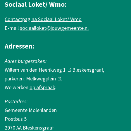
n
Sociaal Loket/ Wmo:
f
Contactpagina Sociaal Loket/ Wmo
o
E-mail
sociaalloket@jouwgemeente.nl
r
m
Adressen:
a
Adres burgerzaken:
t
Willem van den Heerikweg 1
(
Bleskensgraaf,
i
parkeren:
Melkwegplein
(
,
l
e
We werken
op afspraak
.
l
i
i
n
Postadres:
n
k
Gemeente Molenlanden
k
i
Postbus 5
i
s
2970 AA Bleskensgraaf