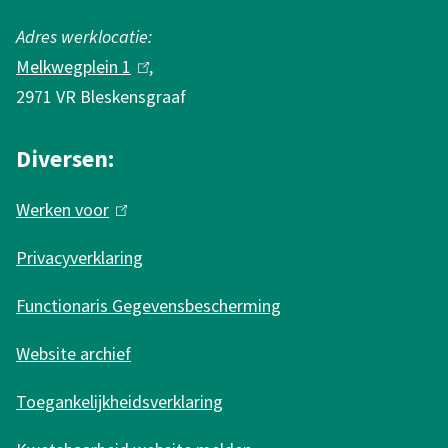
s
e
e
x
Adres werklocatie:
x
t
Melkwegplein 1
(
,
t
e
2971 VR Bleskensgraaf
l
e
r
i
r
n
Diversen:
n
n
)
k
Werken voor
(
)
i
l
s
Privacyverklaring
i
e
n
Functionaris Gegevensbescherming
x
k
t
Website archief
i
e
s
r
Toegankelijkheidsverklaring
e
n