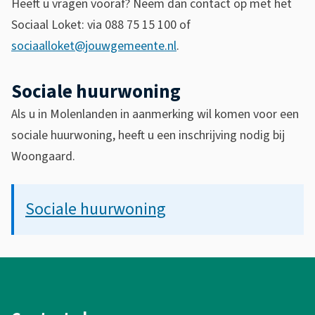
Heeft u vragen vooraf? Neem dan contact op met het
t
Sociaal Loket: via 088 75 15 100 of
e
sociaalloket@jouwgemeente.nl
.
r
Sociale huurwoning
n
Als u in Molenlanden in aanmerking wil komen voor een
)
sociale huurwoning, heeft u een inschrijving nodig bij
Woongaard.
Sociale huurwoning
A
l