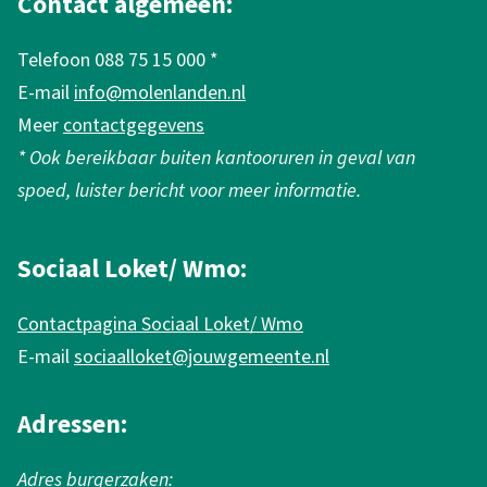
g
Contact algemeen:
e
Telefoon 088 75 15 000 *
m
E-mail
info@molenlanden.nl
e
Meer
contactgegevens
n
* Ook bereikbaar buiten kantooruren in geval van
e
spoed, luister bericht voor meer informatie.
i
n
Sociaal Loket/ Wmo:
f
Contactpagina Sociaal Loket/ Wmo
o
E-mail
sociaalloket@jouwgemeente.nl
r
m
Adressen:
a
Adres burgerzaken: