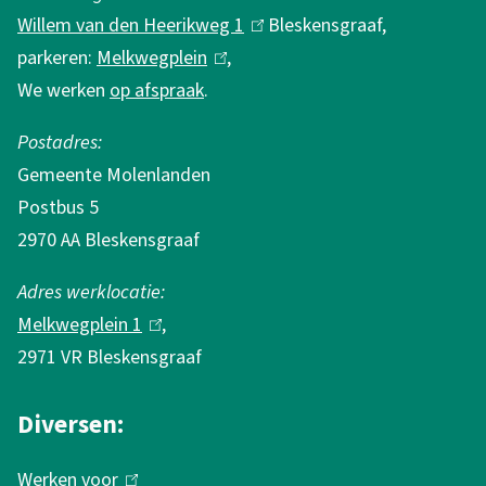
t
Willem van den Heerikweg 1
(
Bleskensgraaf,
i
parkeren:
Melkwegplein
(
,
l
e
We werken
op afspraak
.
l
i
i
n
Postadres:
n
k
Gemeente Molenlanden
k
i
Postbus 5
i
s
2970 AA Bleskensgraaf
s
e
e
x
Adres werklocatie:
x
t
Melkwegplein 1
(
,
t
e
2971 VR Bleskensgraaf
l
e
r
i
r
n
Diversen:
n
n
)
k
Werken voor
(
)