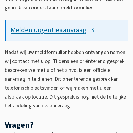
gebruik van onderstaand meldformulier.
Melden urgentieaanvraag
(
l
Nadat wij uw meldformulier hebben ontvangen nemen
i
wij contact met u op. Tijdens een oriënterend gesprek
n
bespreken we met u of het zinvol is een officiële
k
aanvraag in te dienen. Dit oriënterende gesprek kan
telefonisch plaatsvinden of wij maken met u een
i
afspraak op locatie. Dit gesprek is nog niet de feitelijke
s
behandeling van uw aanvraag.
e
Vragen?
x