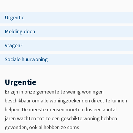
s
U
s
r
O
Urgentie
i
p
g
s
Melding doen
d
e
t
Vragen?
e
n
e
z
Sociale huurwoning
t
n
e
t
i
p
Urgentie
i
e
a
Er zijn in onze gemeente te weinig woningen
e
w
g
beschikbaar om alle woningzoekenden direct te kunnen
o
i
helpen. De meeste mensen moeten dus een aantal
jaren wachten tot ze een geschikte woning hebben
o
n
gevonden, ook al hebben ze soms
a