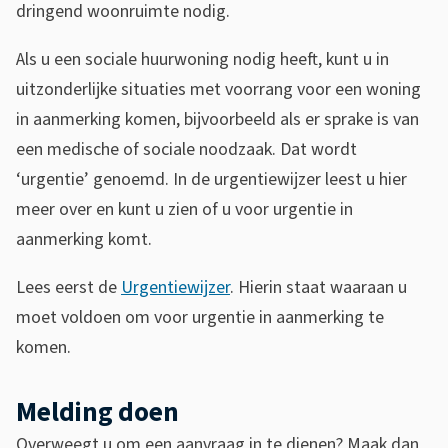
n
dringend woonruimte nodig.
r
Als u een sociale huurwoning nodig heeft, kunt u in
u
uitzonderlijke situaties met voorrang voor een woning
i
in aanmerking komen, bijvoorbeeld als er sprake is van
m
een medische of sociale noodzaak. Dat wordt
‘urgentie’ genoemd. In de urgentiewijzer leest u hier
t
meer over en kunt u zien of u voor urgentie in
e
aanmerking komt.
Lees eerst de
Urgentiewijzer
. Hierin staat waaraan u
moet voldoen om voor urgentie in aanmerking te
komen.
Melding doen
Overweegt u om een aanvraag in te dienen? Maak dan