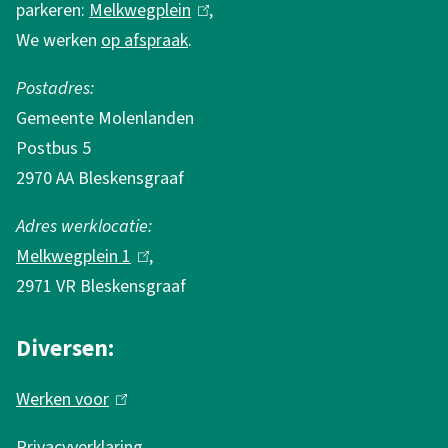
i
parkeren:
Melkwegplein
(
,
l
e
We werken
op afspraak
.
l
i
i
n
Postadres:
n
k
Gemeente Molenlanden
k
i
Postbus 5
i
s
2970 AA Bleskensgraaf
s
e
e
x
Adres werklocatie:
x
t
Melkwegplein 1
(
,
t
e
2971 VR Bleskensgraaf
l
e
r
i
r
n
Diversen:
n
n
)
k
Werken voor
(
)
i
l
s
Privacyverklaring