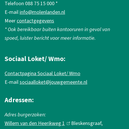
Telefoon 088 75 15 000 *
h
e
m
E-mail
info@molenlanden.nl
r
e
e
Meer
contactgegevens
n
r
n
* Ook bereikbaar buiten kantooruren in geval van
)
e
m
spoed, luister bericht voor meer informatie.
i
i
n
Sociaal Loket/ Wmo:
n
f
g
Contactpagina Sociaal Loket/ Wmo
o
E-mail
sociaalloket@jouwgemeente.nl
r
m
Adressen:
a
Adres burgerzaken:
t
Willem van den Heerikweg 1
(
Bleskensgraaf,