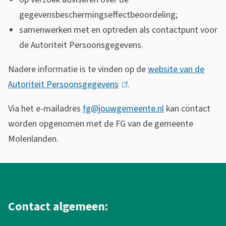
G
gegevensbeschermingseffectbeoordeling;
e
samenwerken met en optreden als contactpunt voor
g
de Autoriteit Persoonsgegevens.
e
Nadere informatie is te vinden op de
website van de
v
Autoriteit Persoonsgegevens
(
.
e
l
Via het e-mailadres
fg@jouwgemeente.nl
kan contact
i
n
worden opgenomen met de FG van de gemeente
n
s
Molenlanden.
k
b
i
A
e
s
l
e
s
g
Contact algemeen:
x
c
t
e