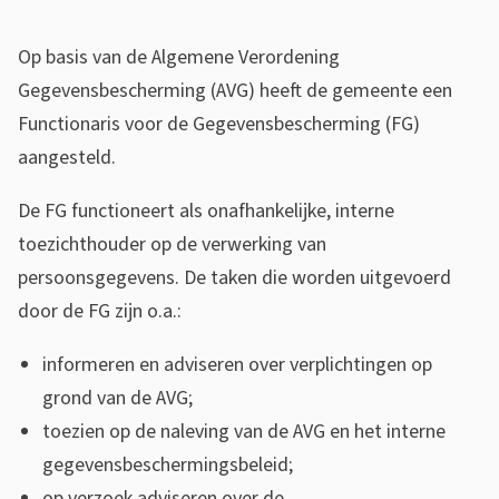
s
u
i
Op basis van de Algemene Verordening
n
s
Gegevensbescherming (AVG) heeft de gemeente een
c
t
Functionaris voor de Gegevensbescherming (FG)
t
e
aangesteld.
i
n
De FG functioneert als onafhankelijke, interne
t
o
toezichthouder op de verwerking van
i
n
persoonsgegevens. De taken die worden uitgevoerd
e
door de FG zijn o.a.:
a
r
informeren en adviseren over verplichtingen op
grond van de AVG;
i
toezien op de naleving van de AVG en het interne
s
gegevensbeschermingsbeleid;
op verzoek adviseren over de