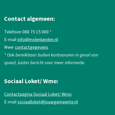
A
l
g
Contact algemeen:
e
Telefoon 088 75 15 000 *
m
E-mail
info@molenlanden.nl
e
Meer
contactgegevens
n
* Ook bereikbaar buiten kantooruren in geval van
e
spoed, luister bericht voor meer informatie.
i
n
Sociaal Loket/ Wmo:
f
Contactpagina Sociaal Loket/ Wmo
o
E-mail
sociaalloket@jouwgemeente.nl
r