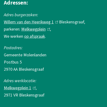
m
Adressen:
a
Adres burgerzaken:
t
Willem van den Heerikweg 1
(
Bleskensgraaf,
i
parkeren:
Melkwegplein
(
,
l
e
We werken
op afspraak
.
l
i
i
n
Postadres:
n
k
Gemeente Molenlanden
k
i
Postbus 5
i
s
2970 AA Bleskensgraaf
s
e
e
x
Adres werklocatie:
x
t
Melkwegplein 1
(
,
t
e
2971 VR Bleskensgraaf
l
e
r
i