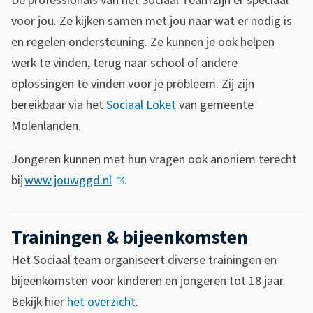
d
De professionals van het Sociaal Team zijn er speciaal
9
voor jou. Ze kijken samen met jou naar wat er nodig is
e
en regelen ondersteuning. Ze kunnen je ook helpen
c
werk te vinden, terug naar school of andere
oplossingen te vinden voor je probleem. Zij zijn
bereikbaar via het
Sociaal Loket
van gemeente
Molenlanden.
Jongeren kunnen met hun vragen ook anoniem terecht
bij
www.jouwggd.nl
(
.
l
i
Trainingen & bijeenkomsten
n
Het Sociaal team organiseert diverse trainingen en
k
bijeenkomsten
voor kinderen en jongeren tot 18 jaar.
i
Bekijk hier
het overzicht
.
s