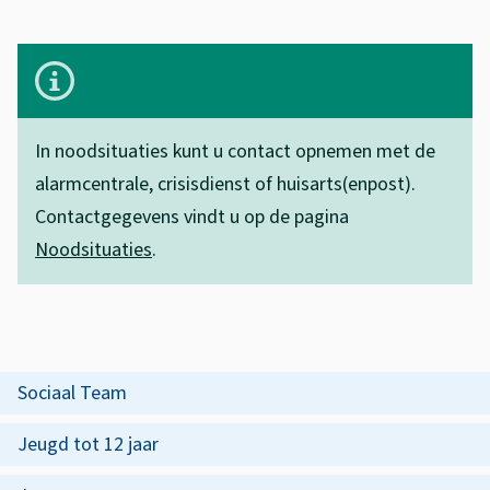
s
O
s
p
B
i
e
v
s
l
o
In noodsituaties kunt u contact opnemen met de
t
a
e
alarmcentrale, crisisdienst of huisarts(enpost).
e
n
Contactgegevens vindt u op de pagina
d
n
g
Noodsituaties
.
t
e
r
i
n
i
e
e
j
O
Sociaal Team
n
k
p
o
e
Jeugd tot 12 jaar
d
i