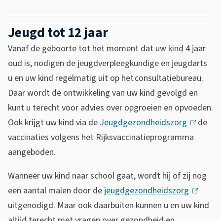
extern)
is
3
s
extern)
f
e
Jeugd tot 12 jaar
b
x
Vanaf de geboorte tot het moment dat uw kind 4 jaar
6
t
oud is, nodigen de jeugdverpleegkundige en jeugdarts
6
e
u en uw kind regelmatig uit op het consultatiebureau.
-
r
Daar wordt de ontwikkeling van uw kind gevolgd en
4
n
kunt u terecht voor advies over opgroeien en opvoeden.
a
)
Ook krijgt uw kind via de
Jeugdgezondheidszorg
(
de
b
vaccinaties volgens het Rijksvaccinatieprogramma
l
a
aangeboden.
i
-
n
4
Wanneer uw kind naar school gaat, wordt hij of zij nog
k
0
een aantal malen door de
jeugdgezondheidszorg
(
i
b
uitgenodigd. Maar ook daarbuiten kunnen u en uw kind
l
s
altijd terecht met vragen over gezondheid en
i