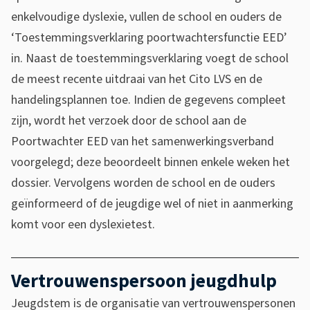
f
enkelvoudige dyslexie, vullen de school en ouders de
-
‘Toestemmingsverklaring poortwachtersfunctie EED’
4
in. Naast de toestemmingsverklaring voegt de school
7
de meest recente uitdraai van het Cito LVS en de
b
handelingsplannen toe. Indien de gegevens compleet
f
zijn, wordt het verzoek door de school aan de
-
Poortwachter EED van het samenwerkingsverband
9
voorgelegd; deze beoordeelt binnen enkele weken het
a
dossier. Vervolgens worden de school en de ouders
a
geïnformeerd of de jeugdige wel of niet in aanmerking
6
komt voor een dyslexietest.
-
4
a
Vertrouwenspersoon jeugdhulp
3
Jeugdstem is de organisatie van vertrouwenspersonen