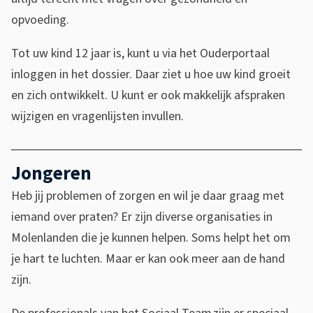
5
e
-
opvoeding.
n
x
9
k
t
Tot uw kind 12 jaar is, kunt u via het Ouderportaal
e
i
e
inloggen in het dossier. Daar ziet u hoe uw kind groeit
8
s
r
en zich ontwikkelt. U kunt er ook makkelijk afspraken
2
e
n
wijzigen en vragenlijsten invullen.
-
x
)
1
t
3
e
Jongeren
7
r
Heb jij problemen of zorgen en wil je daar graag met
0
n
iemand over praten? Er zijn diverse organisaties in
6
)
Molenlanden die je kunnen helpen. Soms helpt het om
4
je hart te luchten. Maar er kan ook meer aan de hand
c
zijn.
2