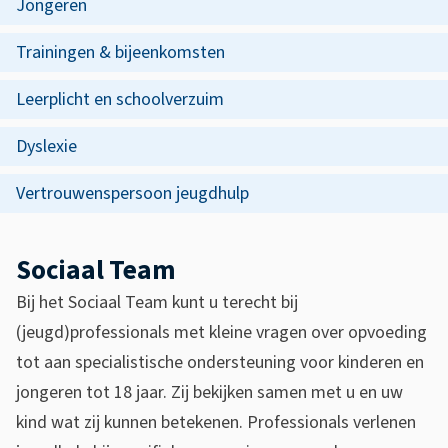
p
Jongeren
e
n
g
z
Trainingen & bijeenkomsten
f
r
e
o
Leerplicht en schoolverzuim
o
p
r
Dyslexie
e
a
m
g
i
Vertrouwenspersoon jeugdhulp
a
i
e
t
n
Sociaal Team
n
i
a
e
Bij het Sociaal Team kunt u terecht bij
(jeugd)professionals met kleine vragen over opvoeding
tot aan specialistische ondersteuning voor kinderen en
jongeren tot 18 jaar. Zij bekijken samen met u en uw
kind wat zij kunnen betekenen. Professionals verlenen