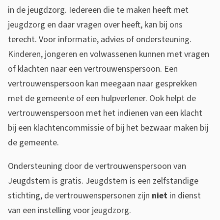
1
in de jeugdzorg. Iedereen die te maken heeft met
5
jeugdzorg en daar vragen over heeft, kan bij ons
b
terecht. Voor informatie, advies of ondersteuning.
a
Kinderen, jongeren en volwassenen kunnen met vragen
5
of klachten naar een vertrouwenspersoon. Een
2
vertrouwenspersoon kan meegaan naar gesprekken
2
met de gemeente of een hulpverlener. Ook helpt de
5
vertrouwenspersoon met het indienen van een klacht
e
bij een klachtencommissie of bij het bezwaar maken bij
de gemeente.
Ondersteuning door de vertrouwenspersoon van
Jeugdstem is gratis. Jeugdstem is een zelfstandige
stichting, de vertrouwenspersonen zijn
niet
in dienst
van een instelling voor jeugdzorg.