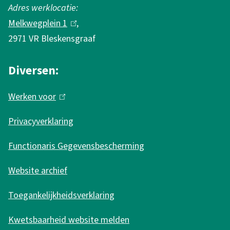
e
x
Adres werklocatie:
x
t
Melkwegplein 1
(
,
t
e
2971 VR Bleskensgraaf
l
e
r
i
r
n
Diversen:
n
n
)
k
Werken voor
(
)
i
l
s
Privacyverklaring
i
e
n
Functionaris Gegevensbescherming
x
k
t
Website archief
i
e
s
r
Toegankelijkheidsverklaring
e
n
Kwetsbaarheid website melden
x
)