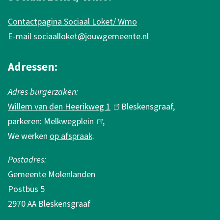
f
Contactpagina Sociaal Loket/ Wmo
o
E-mail
sociaalloket@jouwgemeente.nl
r
m
Adressen:
a
Adres burgerzaken:
t
Willem van den Heerikweg 1
(
Bleskensgraaf,
i
parkeren:
Melkwegplein
(
,
l
e
We werken
op afspraak
.
l
i
i
n
Postadres:
n
k
Gemeente Molenlanden
k
i
Postbus 5
i
s
2970 AA Bleskensgraaf
s
e