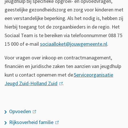
jeugdhulp bij specifieke opgroei- en opvoedvragen,
geestelijke gezondheidszorg en zorg voor kinderen met
een verstandelijke beperking. Als het nodig is, hebben zij
hierbij toegang tot de zorgaanbieders in de regio. Het
Sociaal Team is te bereiken via telefoonnummer 088 75
15 000 of e-mail
sociaalloket@jouwgemeente.nl
.
Voor vragen over inkoop en contractmanagement,
financiën en juridische zaken ten aanzien van jeugdhulp
kunt u contact opnemen met de
Serviceorganisatie
Jeugd Zuid-Holland Zuid
(
.
l
i
8
n
Opvoeden
(link
a
k
is
Rijksoverheid familie
(link
e
i