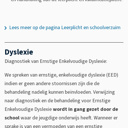
1
Lees meer op de pagina Leerplicht en schoolverzuim
c
6
Dyslexie
7
0
Diagnostiek van Ernstige Enkelvoudige Dyslexie:
f
We spreken van ernstige, enkelvoudige dyslexie (EED)
6
indien er geen andere stoornissen zijn die de
f
behandeling nadelig kunnen beïnvloeden. Verwijzing
-
naar diagnostiek en de behandeling voor Ernstige
c
Enkelvoudige Dyslexie
wordt in gang gezet door de
e
school
waar de jeugdige onderwijs heeft. Wanneer er
6
sprake is van een vermoeden van een ernstige