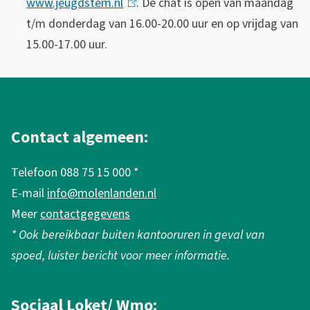
www.jeugdstem.nl
(
. De chat is open van maandag
t/m donderdag van 16.00-20.00 uur en op vrijdag van
l
15.00-17.00 uur.
i
n
A
k
i
l
s
g
Contact algemeen:
e
e
x
Telefoon 088 75 15 000 *
m
t
E-mail
info@molenlanden.nl
e
e
Meer
contactgegevens
n
r
* Ook bereikbaar buiten kantooruren in geval van
n
e
spoed, luister bericht voor meer informatie.
)
i
n
Sociaal Loket/ Wmo: