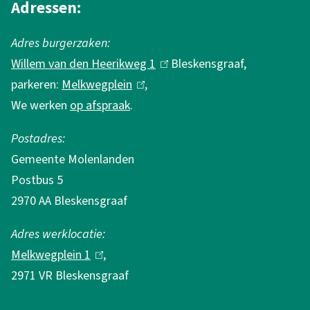
m
Adressen:
a
Adres burgerzaken:
t
Willem van den Heerikweg 1
(
Bleskensgraaf,
i
parkeren:
Melkwegplein
(
,
l
e
We werken
op afspraak
.
l
i
i
n
Postadres:
n
k
Gemeente Molenlanden
k
i
Postbus 5
i
s
2970 AA Bleskensgraaf
s
e
e
x
Adres werklocatie:
x
t
Melkwegplein 1
(
,
t
e
2971 VR Bleskensgraaf
l
e
r
i