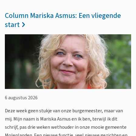
s
i
i
N
Column Mariska Asmus: Een vliegende
e
s
start
i
u
t
e
w
e
u
s
n
w
t
o
s
i
v
o
e
e
v
6 augustus 2026
r
e
r
z
Deze week geen stukje van onze burgemeester, maar van
mij. Mijn naam is Mariska Asmus en ik ben, terwijl ik dit
z
i
schrijf, pas drie weken wethouder in onze mooie gemeente
i
Molenlanden. Een nieuwe functie, veel nieuwe gezichten en