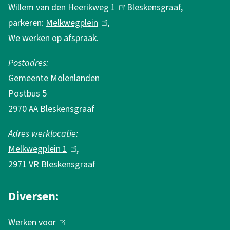
t
Willem van den Heerikweg 1
(
Bleskensgraaf,
i
parkeren:
Melkwegplein
(
,
l
e
We werken
op afspraak
.
l
i
i
n
Postadres:
n
k
Gemeente Molenlanden
k
i
Postbus 5
i
s
2970 AA Bleskensgraaf
s
e
e
x
Adres werklocatie:
x
t
Melkwegplein 1
(
,
t
e
2971 VR Bleskensgraaf
l
e
r
i
r
n
Diversen:
n
n
)
k
Werken voor
(
)
i