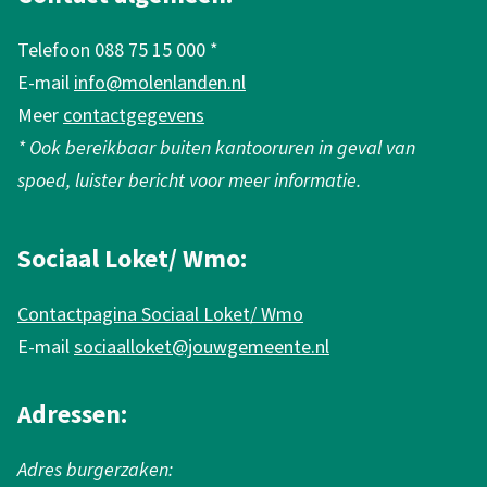
g
e
Telefoon 088 75 15 000 *
m
E-mail
info@molenlanden.nl
e
Meer
contactgegevens
n
* Ook bereikbaar buiten kantooruren in geval van
e
spoed, luister bericht voor meer informatie.
i
n
Sociaal Loket/ Wmo:
f
Contactpagina Sociaal Loket/ Wmo
o
E-mail
sociaalloket@jouwgemeente.nl
r
m
Adressen:
a
Adres burgerzaken: