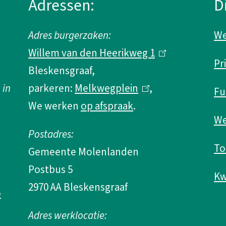
Adressen:
D
Adres burgerzaken:
We
Willem van den Heerikweg 1
(
Pr
Bleskensgraaf,
l
 in
parkeren:
Melkwegplein
(
,
i
Fu
We werken
op afspraak
.
l
n
We
i
k
Postadres:
n
i
To
Gemeente Molenlanden
k
s
Postbus 5
i
e
Kw
2970 AA Bleskensgraaf
o
s
x
e
t
Adres werklocatie: