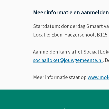
Meer informatie en aanmelde
Startdatum: donderdag 6 maart van
Locatie: Eben-Haëzerschool, B115
Aanmelden kan via het Sociaal Loket
sociaalloket@jouwgemeente.nl
. 
Meer informatie staat op
www.mole
A
l