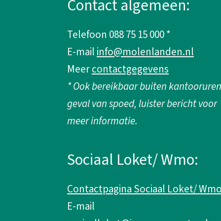
Contact algemeen:
g
Telefoon 088 75 15 000 *
e
E-mail
info@molenlanden.nl
m
Meer
contactgegevens
* Ook bereikbaar buiten kantooruren
e
geval van spoed, luister bericht voor
n
meer informatie.
e
Sociaal Loket/ Wmo:
i
Contactpagina Sociaal Loket/ Wm
n
E-mail