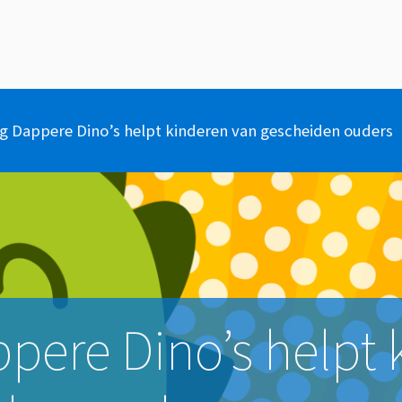
ng Dappere Dino’s helpt kinderen van gescheiden ouders
ppere Dino’s helpt 