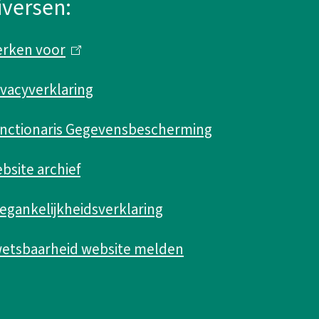
iversen:
rken voor
(
l
ivacyverklaring
i
n
nctionaris Gegevensbescherming
k
bsite archief
i
s
egankelijkheidsverklaring
e
etsbaarheid website melden
x
t
e