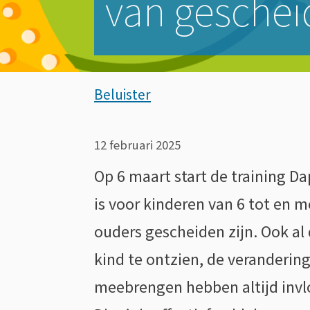
van geschei
Assistentie
Beluister
Training
12 februari 2025
Dappere
Op 6 maart start de training Da
is voor kinderen van 6 tot en m
Dino’s
ouders gescheiden zijn. Ook al 
helpt
kind te ontzien, de veranderin
meebrengen hebben altijd invl
kinderen