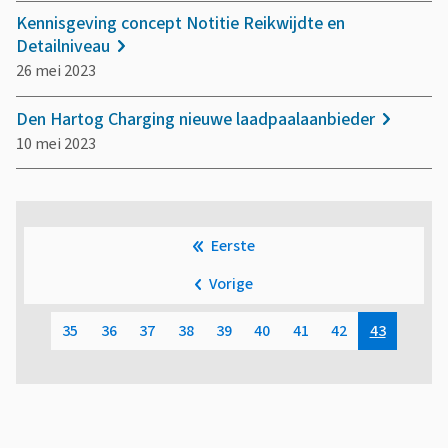
Kennisgeving concept Notitie Reikwijdte en
Detailniveau
26 mei 2023
Den Hartog Charging nieuwe laadpaalaanbieder
10 mei 2023
P
Eerste
a
Eerste
Vorige
pagina
g
Vorige
i
pagina
35
36
37
38
39
40
41
42
43
Pagina
Pagina
Pagina
Pagina
Pagina
Pagina
Pagina
Pagina
Pagina
n
e
r