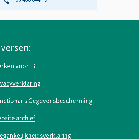
iversen:
rken voor
(
l
ivacyverklaring
i
n
nctionaris Gegevensbescherming
k
bsite archief
i
s
egankelijkheidsverklaring