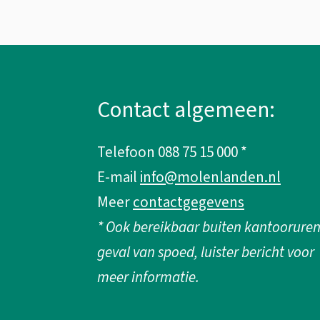
A
l
Contact algemeen:
g
Telefoon 088 75 15 000 *
e
E-mail
info@molenlanden.nl
m
Meer
contactgegevens
* Ook bereikbaar buiten kantooruren
e
geval van spoed, luister bericht voor
n
meer informatie.
e