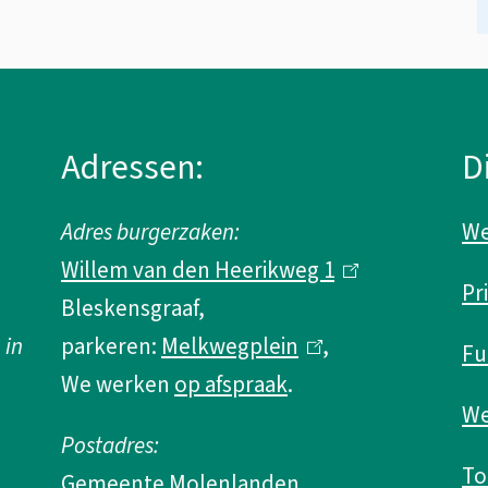
Adressen:
D
Adres burgerzaken:
We
Willem van den Heerikweg 1
(
Pr
Bleskensgraaf,
l
 in
parkeren:
Melkwegplein
(
,
i
Fu
We werken
op afspraak
.
l
n
We
i
k
Postadres:
n
i
To
Gemeente Molenlanden