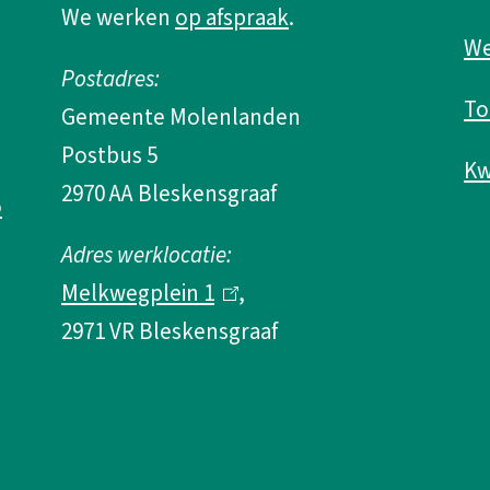
We werken
op afspraak
.
l
n
We
i
k
Postadres:
n
i
To
Gemeente Molenlanden
k
s
Postbus 5
i
e
Kw
2970 AA Bleskensgraaf
o
s
x
e
t
Adres werklocatie:
x
e
Melkwegplein 1
(
,
t
r
2971 VR Bleskensgraaf
l
e
n
i
r
)
n
n
k
)
i