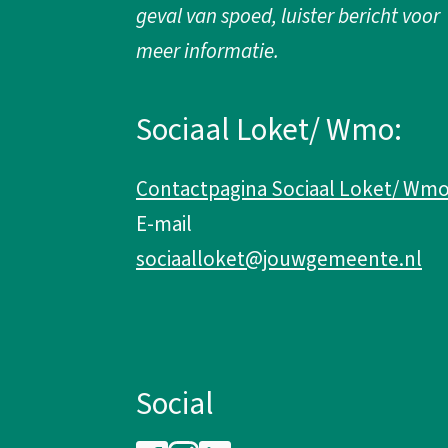
e
geval van spoed, luister bericht voor
n
meer informatie.
e
Sociaal Loket/ Wmo:
i
Contactpagina Sociaal Loket/ Wm
n
E-mail
f
sociaalloket@jouwgemeente.nl
o
r
Social
m