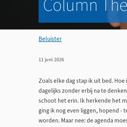
Column Theo
Assistentie
Beluister
Column
11 juni 2026
Theo
Zoals elke dag stap ik uit bed. Hoe
Segers:
dagelijks zonder erbij na te denk
schoot het erin. Ik herkende het m
Plat
ging ik nog even liggen, hopend - t
worden. Maar nee: de agenda moes