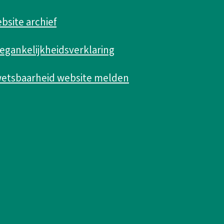
k
bsite archief
i
s
egankelijkheidsverklaring
e
etsbaarheid website melden
x
t
e
r
n
)