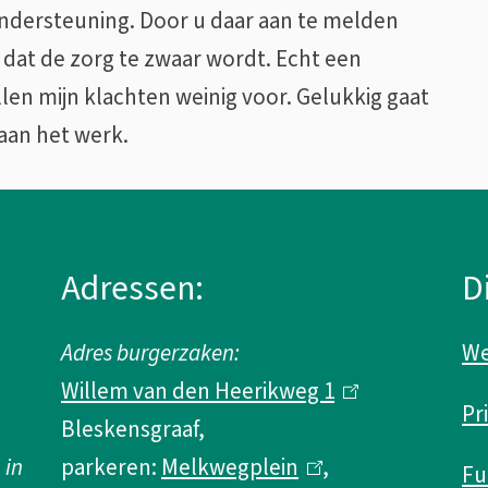
ondersteuning. Door u daar aan te melden
at de zorg te zwaar wordt. Echt een
en mijn klachten weinig voor. Gelukkig gaat
aan het werk.
Adressen:
D
Adres burgerzaken:
We
Willem van den Heerikweg 1
(
Pr
Bleskensgraaf,
l
 in
parkeren:
Melkwegplein
(
,
i
Fu