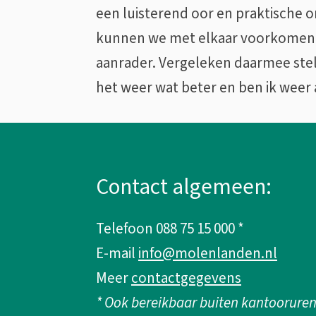
een luisterend oor en praktische 
kunnen we met elkaar voorkomen d
aanrader. Vergeleken daarmee stell
het weer wat beter en ben ik weer 
A
l
Contact algemeen:
g
Telefoon 088 75 15 000 *
e
E-mail
info@molenlanden.nl
m
Meer
contactgegevens
* Ook bereikbaar buiten kantooruren