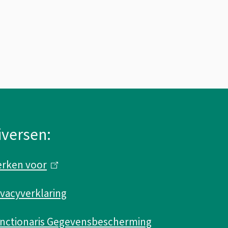
iversen:
rken voor
(
l
ivacyverklaring
i
n
nctionaris Gegevensbescherming