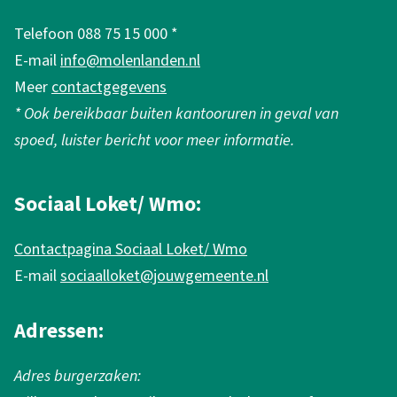
l
e
a
Telefoon 088 75 15 000 *
m
E-mail
info@molenlanden.nl
n
e
Meer
contactgegevens
d
n
* Ook bereikbaar buiten kantooruren in geval van
e
spoed, luister bericht voor meer informatie.
i
n
Sociaal Loket/ Wmo:
f
Contactpagina Sociaal Loket/ Wmo
o
E-mail
sociaalloket@jouwgemeente.nl
r
m
Adressen:
a
Adres burgerzaken:
t