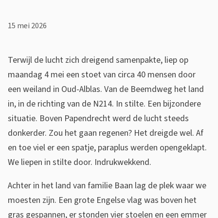
s
C
s
o
15 mei 2026
i
l
s
Terwijl de lucht zich dreigend samenpakte, liep op
u
t
maandag 4 mei een stoet van circa 40 mensen door
m
e
een weiland in Oud-Alblas. Van de Beemdweg het land
n
n
in, in de richting van de N214. In stilte. Een bijzondere
situatie. Boven Papendrecht werd de lucht steeds
t
T
donkerder. Zou het gaan regenen? Het dreigde wel. Af
i
h
en toe viel er een spatje, paraplus werden opengeklapt.
e
e
We liepen in stilte door. Indrukwekkend.
o
Achter in het land van familie Baan lag de plek waar we
S
moesten zijn. Een grote Engelse vlag was boven het
gras gespannen, er stonden vier stoelen en een emmer