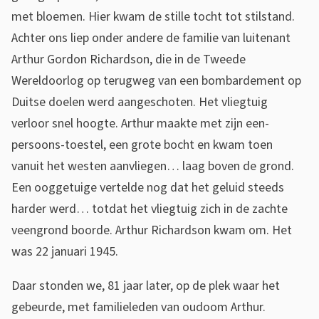
e
met bloemen. Hier kwam de stille tocht tot stilstand.
g
Achter ons liep onder andere de familie van luitenant
e
Arthur Gordon Richardson, die in de Tweede
r
Wereldoorlog op terugweg van een bombardement op
Duitse doelen werd aangeschoten. Het vliegtuig
s
verloor snel hoogte. Arthur maakte met zijn een-
:
persoons-toestel, een grote bocht en kwam toen
H
vanuit het westen aanvliegen… laag boven de grond.
Een ooggetuige vertelde nog dat het geluid steeds
e
harder werd… totdat het vliegtuig zich in de zachte
r
veengrond boorde. Arthur Richardson kwam om. Het
d
was 22 januari 1945.
e
Daar stonden we, 81 jaar later, op de plek waar het
n
gebeurde, met familieleden van oudoom Arthur.