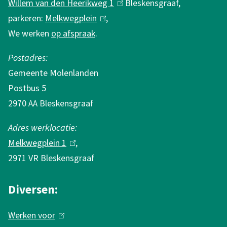
Willem van den Heerikweg 1
(
Bleskensgraaf,
i
parkeren:
Melkwegplein
(
,
l
e
We werken
op afspraak
.
l
i
i
n
Postadres:
n
k
Gemeente Molenlanden
k
i
Postbus 5
i
s
2970 AA Bleskensgraaf
s
e
e
x
Adres werklocatie:
x
t
Melkwegplein 1
(
,
t
e
2971 VR Bleskensgraaf
l
e
r
i
r
n
Diversen:
n
n
)
k
Werken voor
(
)
i