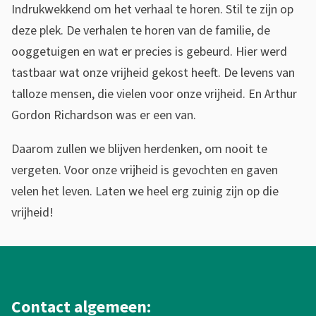
k
Indrukwekkend om het verhaal te horen. Stil te zijn op
deze plek. De verhalen te horen van de familie, de
e
ooggetuigen en wat er precies is gebeurd. Hier werd
n
tastbaar wat onze vrijheid gekost heeft. De levens van
i
talloze mensen, die vielen voor onze vrijheid. En Arthur
Gordon Richardson was er een van.
n
e
Daarom zullen we blijven herdenken, om nooit te
vergeten. Voor onze vrijheid is gevochten en gaven
e
velen het leven. Laten we heel erg zuinig zijn op die
n
vrijheid!
w
A
e
l
i
g
Contact algemeen: