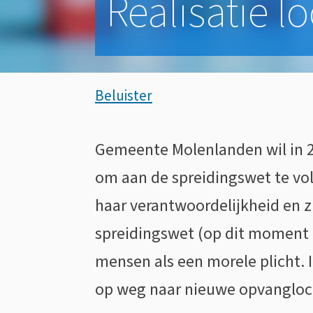
Realisatie l
Assistentie
Beluister
Realisatie
Gemeente Molenlanden wil in 2
Algemeen
locaties
om aan de spreidingswet te v
haar verantwoordelijkheid en z
asielopvang
spreidingswet (op dit moment 
mensen als een morele plicht. I
op weg naar nieuwe opvangloc