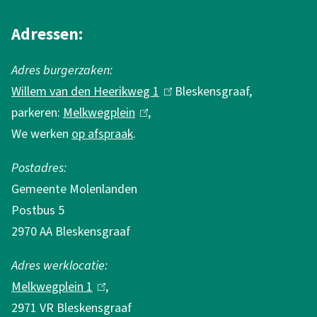
a
r
k
m
Adressen:
2
a
Adres burgerzaken:
0
t
Willem van den Heerikweg 1
(
Bleskensgraaf,
2
i
parkeren:
Melkwegplein
(
,
l
6
e
We werken
op afspraak
.
l
i
i
n
Postadres:
n
k
Gemeente Molenlanden
k
i
Postbus 5
i
s
2970 AA Bleskensgraaf
s
e
e
x
Adres werklocatie:
x
t
Melkwegplein 1
(
,
t
e
2971 VR Bleskensgraaf
l