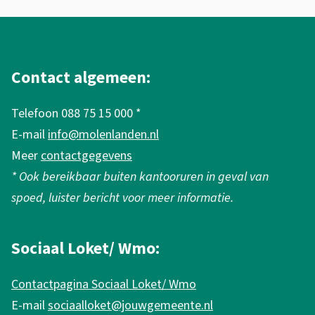
j
A
a
l
a
g
Contact algemeen:
r
e
Telefoon 088 75 15 000 *
s
m
E-mail
info@molenlanden.nl
t
e
Meer
contactgegevens
o
n
* Ook bereikbaar buiten kantooruren in geval van
e
e
spoed, luister bericht voor meer informatie.
s
i
p
n
Sociaal Loket/ Wmo:
r
f
Contactpagina Sociaal Loket/ Wmo
a
o
E-mail
sociaalloket@jouwgemeente.nl