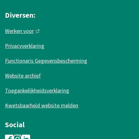
e
r
i
r
n
Diversen:
n
n
)
k
Werken voor
(
)
i
l
s
Privacyverklaring
i
e
n
Functionaris Gegevensbescherming
x
k
t
Website archief
i
e
s
r
Toegankelijkheidsverklaring
e
n
Kwetsbaarheid website melden
x
)
t
Social
e
r