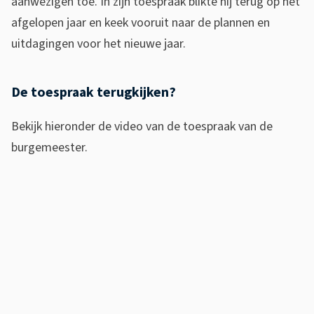
r
aanwezigen toe. In zijn toespraak blikte hij terug op het
afgelopen jaar en keek vooruit naar de plannen en
r
uitdagingen voor het nieuwe jaar.
e
l
De toespraak terugkijken?
2
Bekijk hieronder de video van de toespraak van de
0
burgemeester.
2
6
N
i
e
u
w