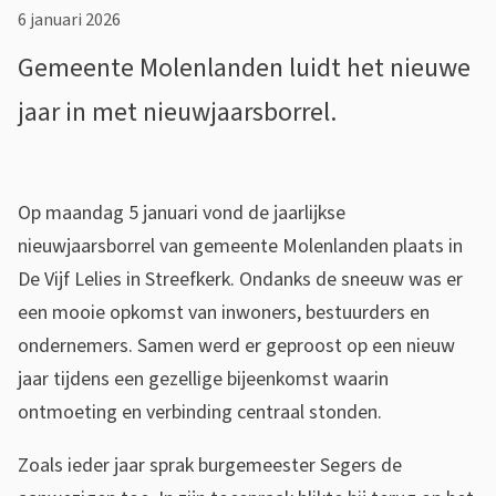
s
i
6 januari 2026
i
e
Gemeente Molenlanden luidt het nieuwe
s
u
jaar in met nieuwjaarsborrel.
t
w
e
j
n
Op maandag 5 januari vond de jaarlijkse
t
a
nieuwjaarsborrel van gemeente Molenlanden plaats in
i
a
De Vijf Lelies in Streefkerk. Ondanks de sneeuw was er
e
een mooie opkomst van inwoners, bestuurders en
r
ondernemers. Samen werd er geproost op een nieuw
s
jaar tijdens een gezellige bijeenkomst waarin
b
ontmoeting en verbinding centraal stonden.
o
Zoals ieder jaar sprak burgemeester Segers de