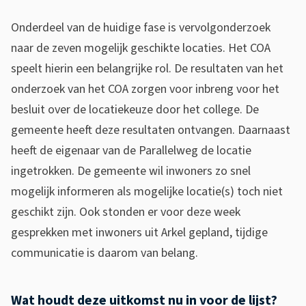
n
z
Onderdeel van de huidige fase is vervolgonderzoek
naar de zeven mogelijk geschikte locaties. Het COA
o
speelt hierin een belangrijke rol. De resultaten van het
e
onderzoek van het COA zorgen voor inbreng voor het
k
besluit over de locatiekeuze door het college. De
t
gemeente heeft deze resultaten ontvangen. Daarnaast
heeft de eigenaar van de Parallelweg de locatie
o
ingetrokken. De gemeente wil inwoners zo snel
c
mogelijk informeren als mogelijke locatie(s) toch niet
h
geschikt zijn. Ook stonden er voor deze week
gesprekken met inwoners uit Arkel gepland, tijdige
t
communicatie is daarom van belang.
n
a
Wat houdt deze uitkomst nu in voor de lijst?