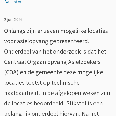
Beluister
s
L
s
o
2 juni 2026
i
c
Onlangs zijn er zeven mogelijke locaties
s
a
voor asielopvang gepresenteerd.
t
t
Onderdeel van het onderzoek is dat het
e
i
n
Centraal Orgaan opvang Asielzoekers
t
e
(COA) en de gemeente deze mogelijke
i
s
locaties toetst op technische
e
A
haalbaarheid. In de afgelopen weken zijn
r
de locaties beoordeeld. Stikstof is een
k
belangrijk onderdeel hiervan. Na het