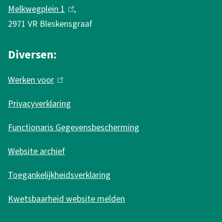
x
t
Melkwegplein 1
(
,
t
e
2971 VR Bleskensgraaf
l
e
r
i
r
n
Diversen:
n
n
)
k
Werken voor
(
)
i
l
s
Privacyverklaring
i
e
n
Functionaris Gegevensbescherming
x
k
t
Website archief
i
e
s
r
Toegankelijkheidsverklaring
e
n
Kwetsbaarheid website melden
x
)
t