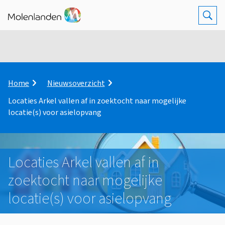
Z
Op
K
Home
Nieuwsoverzicht
r
Locaties Arkel vallen af in zoektocht naar mogelijke
u
locatie(s) voor asielopvang
i
m
e
l
p
Locaties Arkel vallen af in
a
zoektocht naar mogelijke
d
locatie(s) voor asielopvang
A