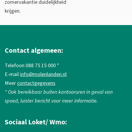
zomervakantie duidelijkheid
o
krijgen.
r
a
A
l
s
g
Contact algemeen:
i
e
e
Telefoon 088 75 15 000 *
m
l
E-mail
info@molenlanden.nl
e
Meer
contactgegevens
o
n
* Ook bereikbaar buiten kantooruren in geval van
p
e
spoed, luister bericht voor meer informatie.
v
i
a
n
Sociaal Loket/ Wmo: