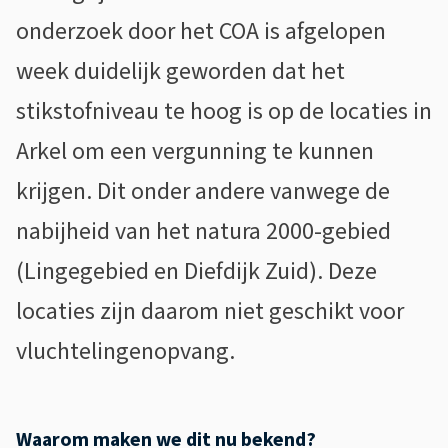
e
onderzoek door het COA is afgelopen
l
week duidelijk geworden dat het
v
stikstofniveau te hoog is op de locaties in
a
Arkel om een vergunning te kunnen
l
krijgen. Dit onder andere vanwege de
l
nabijheid van het natura 2000-gebied
e
(Lingegebied en Diefdijk Zuid). Deze
n
locaties zijn daarom niet geschikt voor
a
vluchtelingenopvang.
f
i
Waarom maken we dit nu bekend?