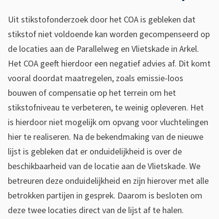
a
Uit stikstofonderzoek door het COA is gebleken dat
r
stikstof niet voldoende kan worden gecompenseerd op
m
de locaties aan de Parallelweg en Vlietskade in Arkel.
Het COA geeft hierdoor een negatief advies af. Dit komt
o
vooral doordat maatregelen, zoals emissie-loos
g
bouwen of compensatie op het terrein om het
e
stikstofniveau te verbeteren, te weinig opleveren. Het
l
is hierdoor niet mogelijk om opvang voor vluchtelingen
hier te realiseren. Na de bekendmaking van de nieuwe
i
lijst is gebleken dat er onduidelijkheid is over de
j
beschikbaarheid van de locatie aan de Vlietskade. We
k
betreuren deze onduidelijkheid en zijn hierover met alle
betrokken partijen in gesprek. Daarom is besloten om
e
deze twee locaties direct van de lijst af te halen.