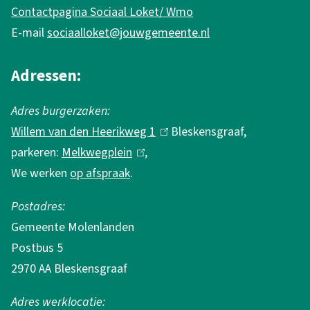
n
f
Contactpagina Sociaal Loket/ Wmo
o
g
E-mail
sociaalloket@jouwgemeente.nl
r
m
Adressen:
a
Adres burgerzaken:
t
Willem van den Heerikweg 1
(
Bleskensgraaf,
i
parkeren:
Melkwegplein
(
,
l
e
We werken
op afspraak
.
l
i
i
n
Postadres:
n
k
Gemeente Molenlanden
k
i
Postbus 5
i
s
2970 AA Bleskensgraaf
s
e
e
x
Adres werklocatie: