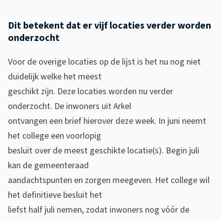
l
o
Dit betekent dat er vijf locaties verder worden
c
onderzocht
a
Voor de overige locaties op de lijst is het nu nog niet
t
duidelijk welke het meest
geschikt zijn. Deze locaties worden nu verder
i
onderzocht. De inwoners uit Arkel
e
ontvangen een brief hierover deze week. In juni neemt
(
het college een voorlopig
besluit over de meest geschikte locatie(s). Begin juli
s
kan de gemeenteraad
)
aandachtspunten en zorgen meegeven. Het college wil
v
het definitieve besluit het
o
liefst half juli nemen, zodat inwoners nog vóór de