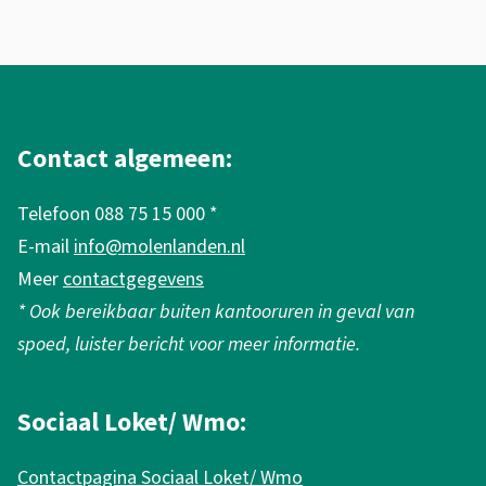
A
l
g
Contact algemeen:
e
Telefoon 088 75 15 000 *
m
E-mail
info@molenlanden.nl
e
Meer
contactgegevens
n
* Ook bereikbaar buiten kantooruren in geval van
e
spoed, luister bericht voor meer informatie.
i
n
Sociaal Loket/ Wmo:
f
Contactpagina Sociaal Loket/ Wmo