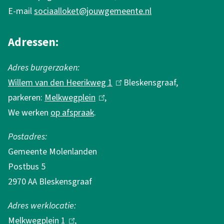
o
E-mail
sociaalloket@jouwgemeente.nl
r
m
Adressen:
a
Adres burgerzaken:
t
Willem van den Heerikweg 1
(
Bleskensgraaf,
i
parkeren:
Melkwegplein
(
,
l
e
We werken
op afspraak
.
l
i
i
n
Postadres:
n
k
Gemeente Molenlanden
k
i
Postbus 5
i
s
2970 AA Bleskensgraaf
s
e
e
x
Adres werklocatie:
x
t
Melkwegplein 1
(
,