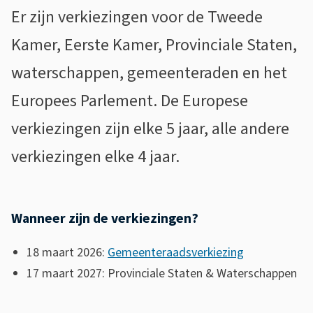
s
e
Er zijn verkiezingen voor de Tweede
i
r
Kamer, Eerste Kamer, Provinciale Staten,
s
k
waterschappen, gemeenteraden en het
t
i
e
Europees Parlement. De Europese
e
n
verkiezingen zijn elke 5 jaar, alle andere
t
z
verkiezingen elke 4 jaar.
i
i
e
n
Wanneer zijn de verkiezingen?
g
18 maart 2026:
Gemeenteraadsverkiezing
e
17 maart 2027: Provinciale Staten & Waterschappen
n