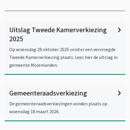
l
O
i
n
n
Uitslag Tweede Kamerverkiezing
k
d
2025
i
e
s
Op woensdag 29 oktober 2025 vond er een vervroegde
r
Tweede Kamerverkiezing plaats. Lees hier de uitslag in
e
w
gemeente Molenlanden.
x
e
t
e
r
Gemeenteraadsverkiezing
r
p
n
De gemeenteraadsverkiezingen vonden plaats op
e
)
woensdag 18 maart 2026.
n