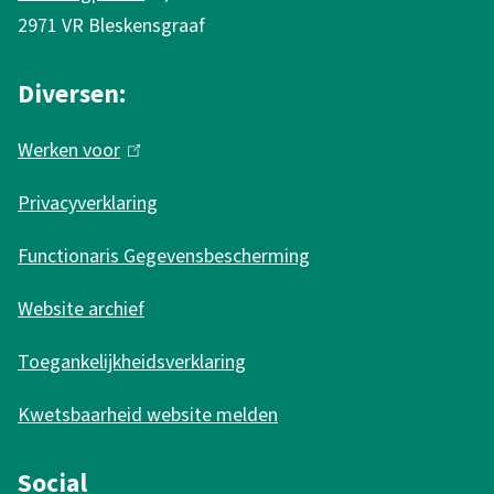
t
e
2971 VR Bleskensgraaf
l
e
r
i
r
n
Diversen:
n
n
)
k
Werken voor
(
)
i
l
s
Privacyverklaring
i
e
n
Functionaris Gegevensbescherming
x
k
t
Website archief
i
e
s
r
Toegankelijkheidsverklaring
e
n
Kwetsbaarheid website melden
x
)
t
Social
e