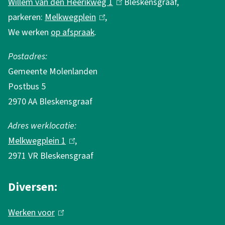
Willem van den Heerikweg 1
(
Bleskensgraaf,
i
parkeren:
Melkwegplein
(
,
l
e
We werken
op afspraak
.
l
i
i
n
Postadres:
n
k
Gemeente Molenlanden
k
i
Postbus 5
i
s
2970 AA Bleskensgraaf
s
e
e
x
Adres werklocatie:
x
t
Melkwegplein 1
(
,
t
e
2971 VR Bleskensgraaf
l
e
r
i
r
n
Diversen:
n
n
)
k
Werken voor
(
)
i