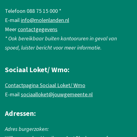
e
g
Telefoon 088 75 15 000 *
e
m
E-mail
info@molenlanden.nl
n
e
Meer
contactgegevens
n
* Ook bereikbaar buiten kantooruren in geval van
e
spoed, luister bericht voor meer informatie.
i
n
Sociaal Loket/ Wmo:
f
Contactpagina Sociaal Loket/ Wmo
o
E-mail
sociaalloket@jouwgemeente.nl
r
m
Adressen:
a
Adres burgerzaken:
t