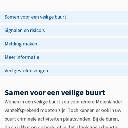
s
S
s
a
O
Samen voor een veilige buurt
i
p
m
s
Signalen en risico’s
d
e
t
Melding maken
e
n
e
z
Meer informatie
v
n
e
t
o
Veelgestelde vragen
p
i
o
a
e
Samen voor een veilige buurt
r
g
Wonen in een veilige buurt zou voor iedere Molenlander
e
i
vanzelfsprekend moeten zijn. Toch kunnen er ook in uw
e
n
buurt criminele activiteiten plaatsvinden. Bij de buren,
a
de snackbar op de hoek, of in dat afgelegen schuurtje.