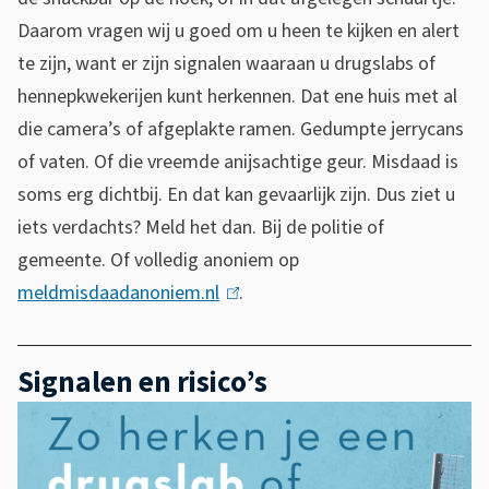
n
Daarom vragen wij u goed om u heen te kijken en alert
v
te zijn, want er zijn signalen waaraan u drugslabs of
e
hennepkwekerijen kunt herkennen. Dat ene huis met al
i
die camera’s of afgeplakte ramen. Gedumpte jerrycans
l
of vaten. Of die vreemde anijsachtige geur. Misdaad is
soms erg dichtbij. En dat kan gevaarlijk zijn. Dus ziet u
i
iets verdachts? Meld het dan. Bij de politie of
g
gemeente. Of volledig anoniem op
e
meldmisdaadanoniem.nl
(
.
l
b
i
u
Signalen en risico’s
n
Z
u
k
o
i
r
h