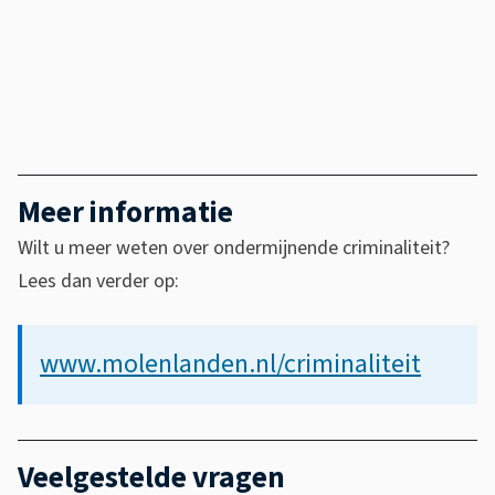
u
r
)
r
n
g
)
e
m
e
Meer informatie
e
Wilt u meer weten over ondermijnende criminaliteit?
s
Lees dan verder op:
t
e
r
www.molenlanden.nl/criminaliteit
M
o
l
Veelgestelde vragen
e