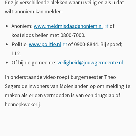
Er zijn verschillende plekken waar u veilig en als u dat
wilt anoniem kan melden:
Anoniem:
www.meldmisdaadanoniem.nl
(
of
kosteloos bellen met 0800-7000.
l
Politie:
www.politie.nl
(
of 0900-8844. Bij spoed;
i
112.
l
n
Of bij de gemeente:
veiligheid@jouwgemeente.nl
i
k
.
n
i
In onderstaande video roept burgemeester Theo
k
s
Segers de inwoners van Molenlanden op om melding te
i
e
maken als er een vermoeden is van een drugslab of
s
x
hennepkwekerij.
e
t
x
e
t
r
B
e
n