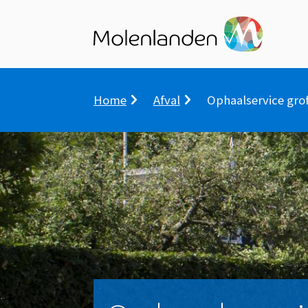
Kruimelpad
Home
Afval
Ophaalservice grof