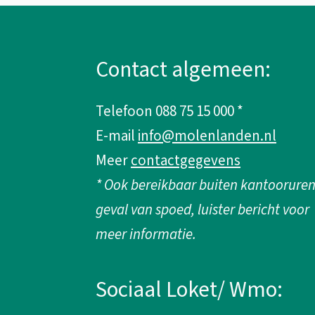
A
l
Contact algemeen:
g
Telefoon 088 75 15 000 *
e
E-mail
info@molenlanden.nl
m
Meer
contactgegevens
* Ook bereikbaar buiten kantooruren
e
geval van spoed, luister bericht voor
n
meer informatie.
e
Sociaal Loket/ Wmo:
i