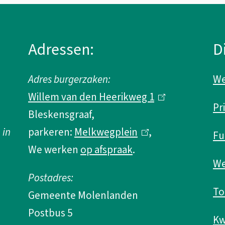
Adressen:
D
Adres burgerzaken:
We
Willem van den Heerikweg 1
(
Pr
Bleskensgraaf,
l
 in
parkeren:
Melkwegplein
(
,
i
Fu
We werken
op afspraak
.
l
n
We
i
k
Postadres:
n
i
To
Gemeente Molenlanden
k
s
Postbus 5
i
e
Kw