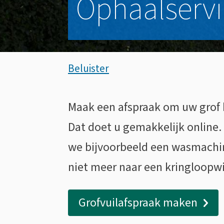
Ophaalservic
Assistentie
Beluister
Ophaalservice
Maak een afspraak om uw grof h
Algemeen
grof
Dat doet u gemakkelijk online.
we bijvoorbeeld een wasmachine 
huisvuil
niet meer naar een kringloopw
Grofvuilafspraak maken