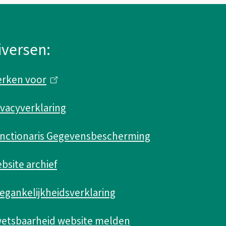
iversen:
rken voor
(
l
ivacyverklaring
i
n
nctionaris Gegevensbescherming
k
bsite archief
i
s
egankelijkheidsverklaring
e
etsbaarheid website melden
x