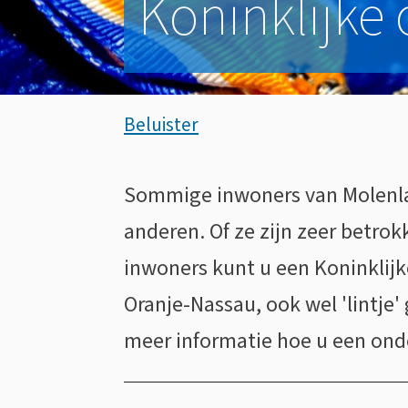
Koninklijke
Assistentie
Beluister
Koninklijke
Sommige inwoners van Molenlan
Algemeen
onderscheiding
anderen. Of ze zijn zeer betro
inwoners kunt u een Koninklijk
Oranje-Nassau, ook wel 'lintje
meer informatie hoe u een ond