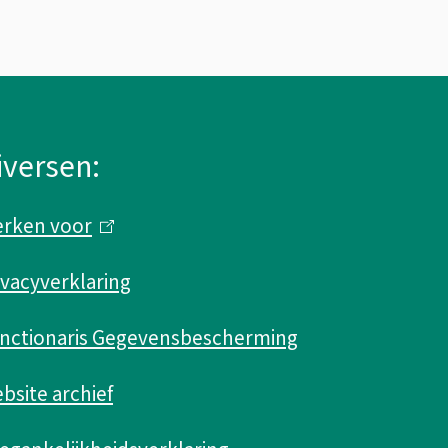
iversen:
rken voor
(
l
ivacyverklaring
i
n
nctionaris Gegevensbescherming
k
bsite archief
i
s