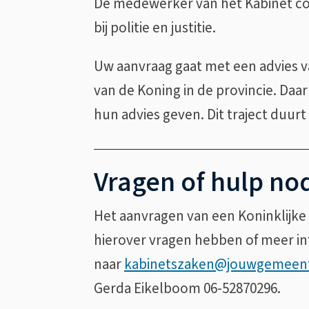
De medewerker van het Kabinet co
r
bij politie en justitie.
n
)
Uw aanvraag gaat met een advies 
van de Koning in de provincie. Daarn
hun advies geven. Dit traject duur
Vragen of hulp no
Het aanvragen van een Koninklijke
hierover vragen hebben of meer inf
naar
kabinetszaken@jouwgemeent
Gerda Eikelboom 06-52870296.