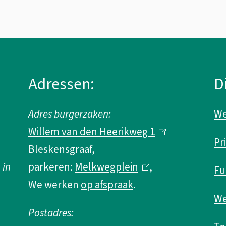
Adressen:
D
Adres burgerzaken:
We
Willem van den Heerikweg 1
(
Pr
Bleskensgraaf,
l
 in
parkeren:
Melkwegplein
(
,
i
Fu
We werken
op afspraak
.
l
n
We
i
k
Postadres:
n
i