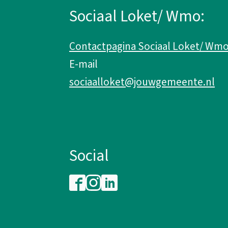
e
Sociaal Loket/ Wmo:
i
Contactpagina Sociaal Loket/ Wm
n
E-mail
f
sociaalloket@jouwgemeente.nl
o
r
Social
m
a
F
I
L
a
n
i
t
c
s
n