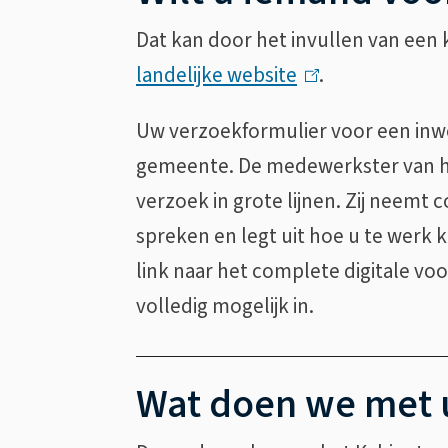
Dat kan door het invullen van een 
landelijke website
(
.
l
Uw verzoekformulier voor een inw
i
gemeente. De medewerkster van he
n
verzoek in grote lijnen. Zij neemt
k
spreken en legt uit hoe u te werk 
i
link naar het complete digitale voo
s
volledig mogelijk in.
e
x
t
Wat doen we met 
e