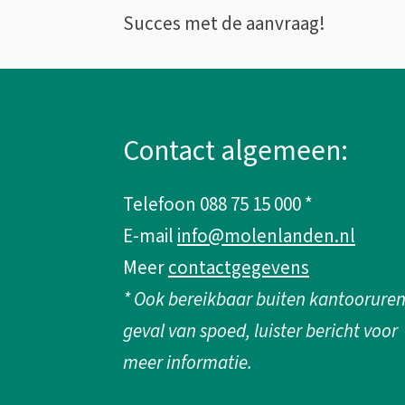
Succes met de aanvraag!
A
l
Contact algemeen:
g
Telefoon 088 75 15 000 *
e
E-mail
info@molenlanden.nl
m
Meer
contactgegevens
* Ook bereikbaar buiten kantooruren
e
geval van spoed, luister bericht voor
n
meer informatie.