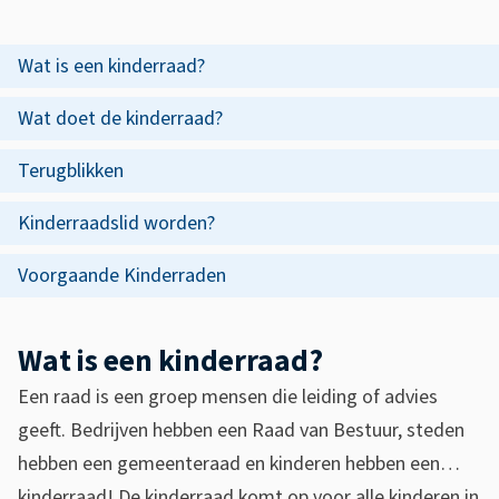
s
K
s
i
O
Wat is een kinderraad?
i
p
n
s
Wat doet de kinderraad?
d
d
t
Terugblikken
e
e
e
z
Kinderraadslid worden?
r
n
e
t
r
Voorgaande Kinderraden
p
i
a
a
e
Wat is een kinderraad?
a
g
Een raad is een groep mensen die leiding of advies
d
i
geeft. Bedrijven hebben een Raad van Bestuur, steden
M
n
hebben een gemeenteraad en kinderen hebben een…
a
kinderraad! De kinderraad komt op voor alle kinderen in