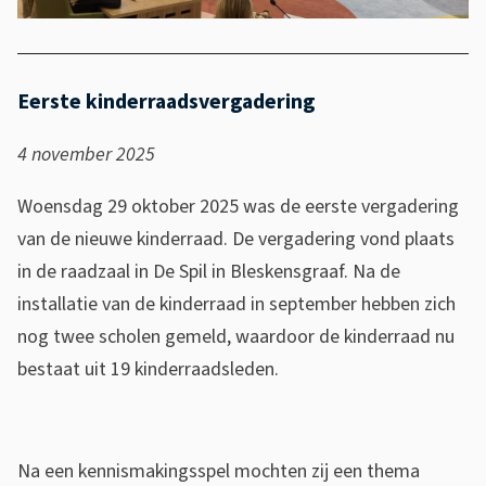
v
e
r
Eerste kinderraadsvergadering
k
i
4 november 2025
e
z
Woensdag 29 oktober 2025 was de eerste vergadering
i
van de nieuwe kinderraad. De vergadering vond plaats
n
in de raadzaal in De Spil in Bleskensgraaf. Na de
g
installatie van de kinderraad in september hebben zich
nog twee scholen gemeld, waardoor de kinderraad nu
bestaat uit 19 kinderraadsleden.
Na een kennismakingsspel mochten zij een thema