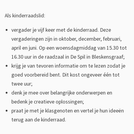
v
e
Als kinderraadslid:
r
vergader je vijf keer met de kinderraad. Deze
d
vergaderingen zijn in oktober, december, februari,
e
april en juni. Op een woensdagmiddag van 15.30 tot
K
16.30 uur in de raadzaal in De Spil in Bleskensgraaf;
i
krijg je van tevoren informatie om te lezen zodat je
n
goed voorbereid bent. Dit kost ongeveer één tot
d
twee uur;
e
denk je mee over belangrijke onderwerpen en
r
bedenk je creatieve oplossingen;
r
praat je met je klasgenoten en vertel je hun ideeën
a
terug aan de kinderraad.
a
d