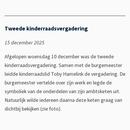
e
r
r
a
Tweede kinderraadsvergadering
a
15 december 2025
d
M
Afgelopen woensdag 10 december was de tweede
o
kinderraadsvergadering. Samen met de burgemeester
l
leidde kinderraadslid Toby Hamelink de vergadering. De
e
burgemeester vertelde over zijn werk en legde de
n
symboliek van de onderdelen van zijn ambtsketen uit.
l
Natuurlijk wilde iedereen daarna deze keten graag van
a
dichtbij bekijken (zie foto).
n
d