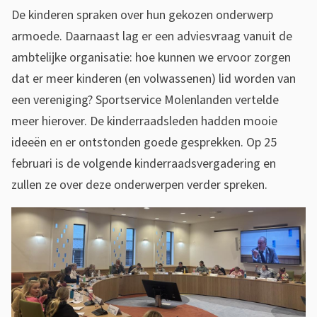
e
De kinderen spraken over hun gekozen onderwerp
n
armoede. Daarnaast lag er een adviesvraag vanuit de
g
ambtelijke organisatie: hoe kunnen we ervoor zorgen
e
dat er meer kinderen (en volwassenen) lid worden van
m
een vereniging? Sportservice Molenlanden vertelde
e
meer hierover. De kinderraadsleden hadden mooie
e
ideeën en er ontstonden goede gesprekken. Op 25
n
februari is de volgende kinderraadsvergadering en
t
zullen ze over deze onderwerpen verder spreken.
e
r
a
a
d
s