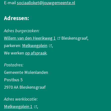
o
r
E-mail
sociaalloket@jouwgemeente.nl
r
r
a
m
Adressen:
a
a
d
Adres burgerzaken:
t
2
Willem van den Heerikweg 1
(
Bleskensgraaf,
i
0
parkeren:
Melkwegplein
(
,
l
e
2
We werken
op afspraak
.
l
i
4
i
n
Postadres:
-
n
k
Gemeente Molenlanden
2
k
i
Postbus 5
0
i
s
2970 AA Bleskensgraaf
2
s
e
5
e
x
Adres werklocatie:
x
t
Melkwegplein 1
(
,