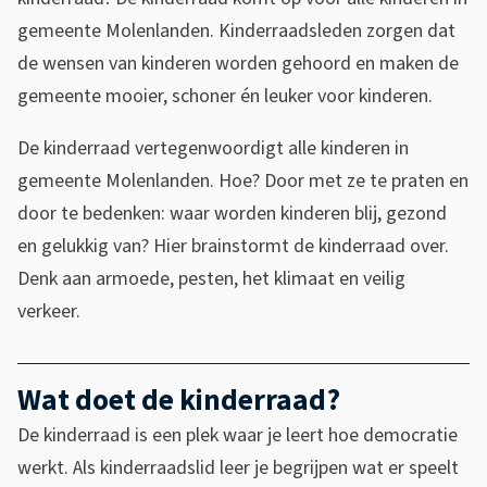
o
gemeente Molenlanden. Kinderraadsleden zorgen dat
l
de wensen van kinderen worden gehoord en maken de
e
gemeente mooier, schoner én leuker voor kinderen.
n
De kinderraad vertegenwoordigt alle kinderen in
l
gemeente Molenlanden. Hoe? Door met ze te praten en
a
door te bedenken: waar worden kinderen blij, gezond
n
en gelukkig van? Hier brainstormt de kinderraad over.
Denk aan armoede, pesten, het klimaat en veilig
d
verkeer.
e
n
Wat doet de kinderraad?
De kinderraad is een plek waar je leert hoe democratie
werkt. Als kinderraadslid leer je begrijpen wat er speelt