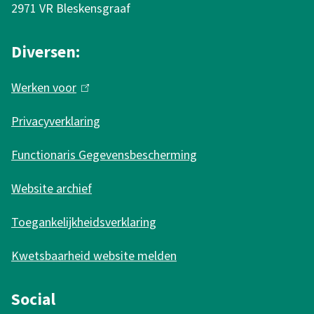
t
e
2971 VR Bleskensgraaf
l
e
r
i
r
n
Diversen:
n
n
)
k
Werken voor
(
)
i
l
s
Privacyverklaring
i
e
n
Functionaris Gegevensbescherming
x
k
t
Website archief
i
e
s
r
Toegankelijkheidsverklaring
e
n
Kwetsbaarheid website melden
x
)
t
Social
e