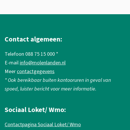
h
e
i
A
d
l
s
g
Contact algemeen:
v
e
i
Telefoon 088 75 15 000 *
m
d
E-mail
info@molenlanden.nl
e
e
Meer
contactgegevens
o
n
* Ook bereikbaar buiten kantooruren in geval van
k
e
spoed, luister bericht voor meer informatie.
i
i
n
n
Sociaal Loket/ Wmo:
d
f
e
Contactpagina Sociaal Loket/ Wmo