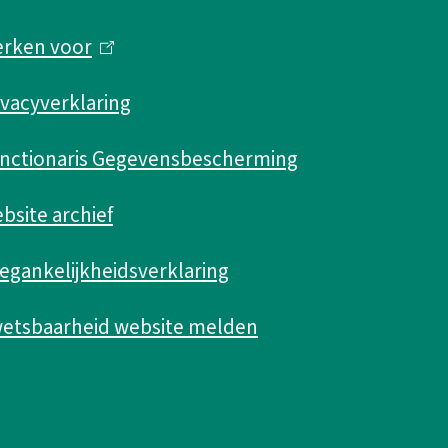
rken voor
(
l
ivacyverklaring
i
n
nctionaris Gegevensbescherming
k
bsite archief
i
s
egankelijkheidsverklaring
e
etsbaarheid website melden
x
t
e
r