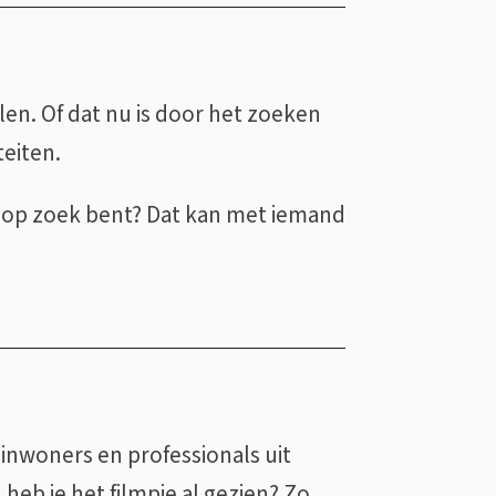
en. Of dat nu is door het zoeken
teiten.
r op zoek bent? Dat kan met iemand
nwoners en professionals uit
heb je het filmpje al gezien? Zo