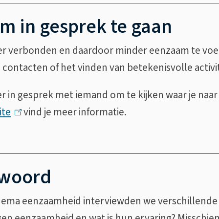
om in gesprek te gaan
eer verbonden en daardoor minder eenzaam te voel
contacten of het vinden van betekenisvolle activi
er in gesprek met iemand om te kijken waar je naa
ite
(
vind je meer informatie.
l
i
n
 woord
k
i
hema eenzaamheid interviewden we verschillende i
s
gen eenzaamheid en wat is hun ervaring? Misschien 