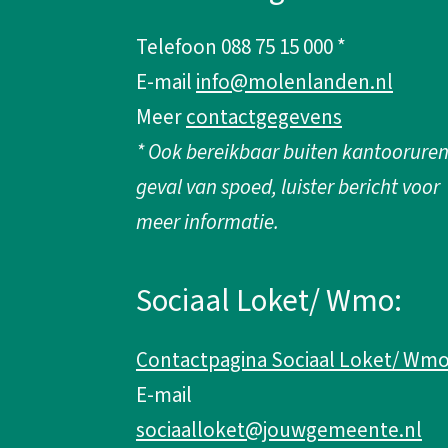
g
Telefoon 088 75 15 000 *
e
E-mail
info@molenlanden.nl
m
Meer
contactgegevens
* Ook bereikbaar buiten kantooruren
e
geval van spoed, luister bericht voor
n
meer informatie.
e
Sociaal Loket/ Wmo:
i
Contactpagina Sociaal Loket/ Wm
n
E-mail
f
sociaalloket@jouwgemeente.nl