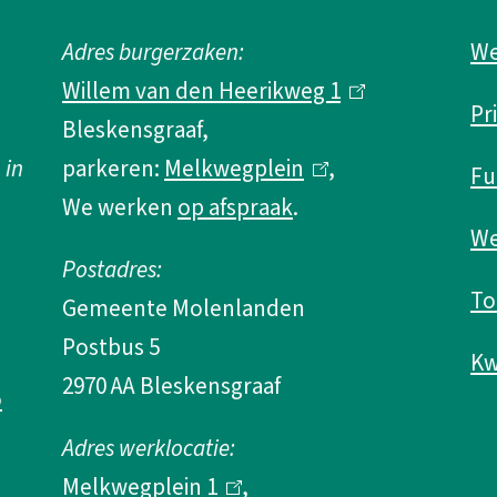
Adres burgerzaken:
We
Willem van den Heerikweg 1
(
Pr
Bleskensgraaf,
l
 in
parkeren:
Melkwegplein
(
,
i
Fu
We werken
op afspraak
.
l
n
We
i
k
Postadres:
n
i
To
Gemeente Molenlanden
k
s
Postbus 5
i
e
Kw
2970 AA Bleskensgraaf
o
s
x
e
t
Adres werklocatie:
x
e
Melkwegplein 1
(
,