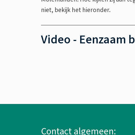
niet, bekijk het hieronder.
Video - Eenzaam be
Eenzaam
ben
je
niet
A
alleen!
l
Contact algemeen: