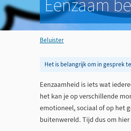
Eenzaam ben
Assistentie
Beluister
Eenzaam
Op
Het is belangrijk om in gesprek t
ben
deze
Eenzaamheid is iets wat iederee
Algemeen
je
het kan je op verschillende mo
pagina
niet
emotioneel, sociaal of op het 
buitenwereld. Tijd dus om hier
alleen