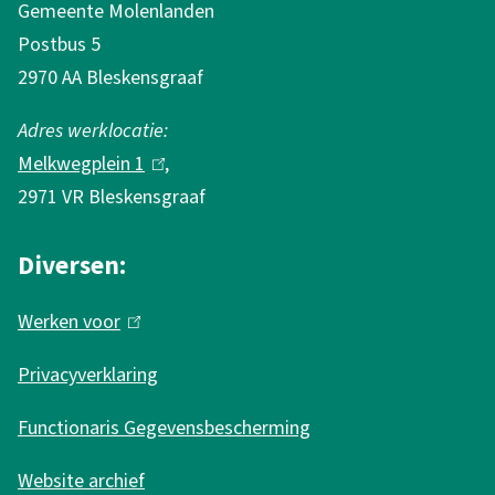
Gemeente Molenlanden
k
i
Postbus 5
i
s
2970 AA Bleskensgraaf
s
e
e
x
Adres werklocatie:
x
t
Melkwegplein 1
(
,
t
e
2971 VR Bleskensgraaf
l
e
r
i
r
n
Diversen:
n
n
)
k
Werken voor
(
)
i
l
s
Privacyverklaring
i
e
n
Functionaris Gegevensbescherming
x
k
t
Website archief
i