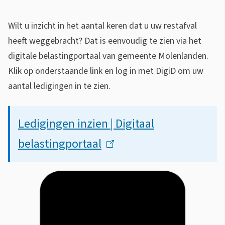
s
i
i
Wilt u inzicht in het aantal keren dat u uw restafval
g
s
heeft weggebracht? Dat is eenvoudig te zien via het
i
t
digitale belastingportaal van gemeente Molenlanden.
t
e
Klik op onderstaande link en log in met DigiD om uw
a
aantal ledigingen in te zien.
n
t
a
Ledigingen inzien | Digitaal
i
l
e
belastingportaal
(
b
l
e
i
l
n
a
k