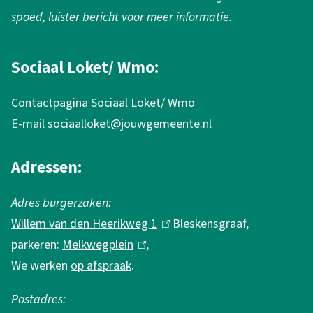
A
e
spoed, luister bericht voor meer informatie.
f
i
n
Sociaal Loket/ Wmo:
v
f
a
Contactpagina Sociaal Loket/ Wmo
o
l
E-mail
sociaalloket@jouwgemeente.nl
r
m
Adressen:
a
Adres burgerzaken:
t
Willem van den Heerikweg 1
(
Bleskensgraaf,
i
parkeren:
Melkwegplein
(
,
l
e
We werken
op afspraak
.
l
i
i
n
Postadres:
n
k