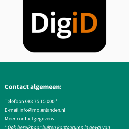
s
i
t
i
s
n
e
g
x
p
t
A
o
e
l
r
r
g
Contact algemeen:
t
n
e
a
Telefoon 088 75 15 000 *
)
m
E-mail
info@molenlanden.nl
a
e
Meer
contactgegevens
l
n
* Ook bereikbaar buiten kantooruren in geval van